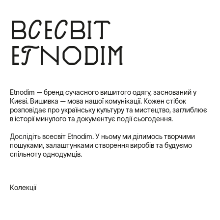
Всесвіт
Etnodim
Etnodim — бренд сучасного вишитого одягу, заснований у
Києві. Вишивка — мова нашої комунікації. Кожен стібок
розповідає про українську культуру та мистецтво, заглиблює
в історії минулого та документує події сьогодення.
Дослідіть всесвіт Etnodim. У ньому ми ділимось творчими
пошуками, залаштунками створення виробів та будуємо
спільноту однодумців.
Колекції