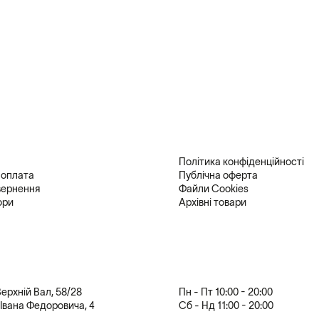
або GDPR - General Data Protectio
Всі пропозиції або питання по По
контакти розміщені на веб-сторі
Політика конфіденційності
 оплата
Публічна оферта
вернення
Файли Cookies
ори
Архівні товари
 Верхній Вал, 58/28
Пн - Пт 10:00 - 20:00
. Івана Федоровича, 4
Сб - Нд 11:00 - 20:00