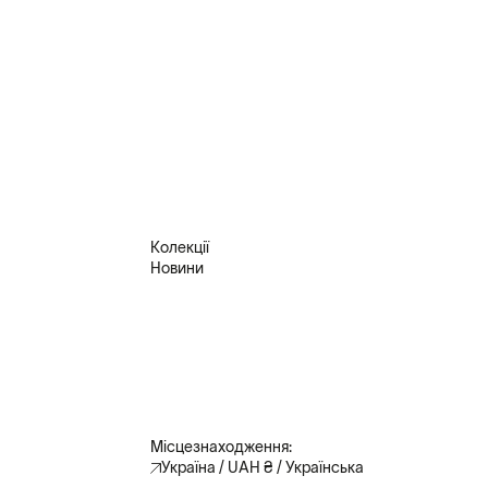
n Regulation).
літиці конфіденційності слід повідомляти через
нці Сайту.
Колекції
Новини
Місцезнаходження:
Україна / UAH ₴ / Українська