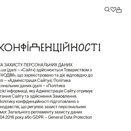
КОНФІДЕНЦІЙНОСТІ
 ТА ЗАХИСТУ ПЕРСОНАЛЬНИХ ДАНИХ
m.ua (далі – «Сайт») здійснюється Товариством з
НОДІМ», що зареєстровано та діє відповідно до
і – «Адміністрація Сайту»). Політика
сональних даних (далі – «Політика
сієї інформації, яку Адміністрація Сайту отримує
стання Сайту та здійснення Замовлення.
олітику конфіденційності підготовлено з
онодавстві, що регулює захист персональних
имог Загального регламенту захисту даних
04.2016 року або GDPR – General Data Protection