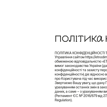
ПОЛІТИКА 
ПОЛІТИКА КОНФІДЕНЦІЙНОСТІ
Управління сайтом https://etnodi
обмеженою відповідальністю «ЕТ
вимог законодавства України (дал
конфіденційності та захисту пер
конфіденційності») діє відносно в
про Користувача під час викори
Звертаємо Вашу увагу, що дану П
урахуванням останніх змін в зак
даних, а саме – з урахуванням в
(Регламент ЄС № 2016/679 від 27.
Regulation).