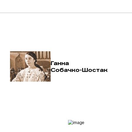
Ганна
Собачко-Шостак