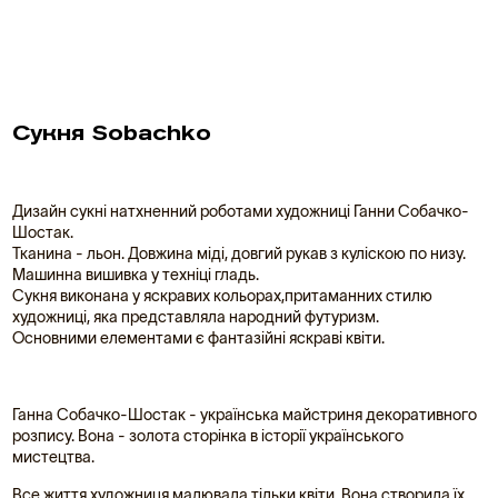
Сукня Sobachko
Дизайн сукні натхненний роботами художниці Ганни Собачко-
Шостак.
Тканина - льон. Довжина міді, довгий рукав з куліскою по низу.
Машинна вишивка у техніці гладь.
Сукня виконана у яскравих кольорах,притаманних стилю
художниці, яка представляла народний футуризм.
Основними елементами є фантазійні яскраві квіти.
Ганна Собачко-Шостак - українська майстриня декоративного
розпису. Вона - золота сторінка в історії українського
мистецтва.
Все життя художниця малювала тільки квіти. Вона створила їх