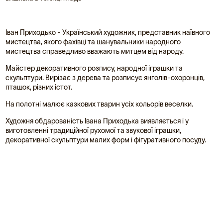
Іван Приходько - Український художник, представник наївного
мистецтва, якого фахівці та шанувальники народного
мистецтва справедливо вважають митцем від народу.
Майстер декоративного розпису, народної іграшки та
скульптури. Вирізає з дерева та розписує янголів-охоронців,
пташок, різних істот.
На полотні малює казкових тварин усіх кольорів веселки.
Художня обдарованість Івана Приходька виявляється і у
виготовленні традиційної рухомої та звукової іграшки,
декоративної скульптури малих форм і фігуративного посуду.