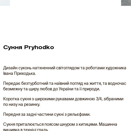
Сукня Pryhodko
Дизайн суконь натхненний світоглядом та роботами художника
Івана Приходька.
Передає безтурботний та наївний погляд на життя, та водночас
безмежну та щиру любов до України та її природи.
Коротка сукня з широкими рукавами довжиною 3/4, зібраними
по низу на резинку.
Передня за задні частини сукні з рельєфами.
Сукня приталюється поясом шнуром з китицями. Машинна
вишивка в техніці гладь