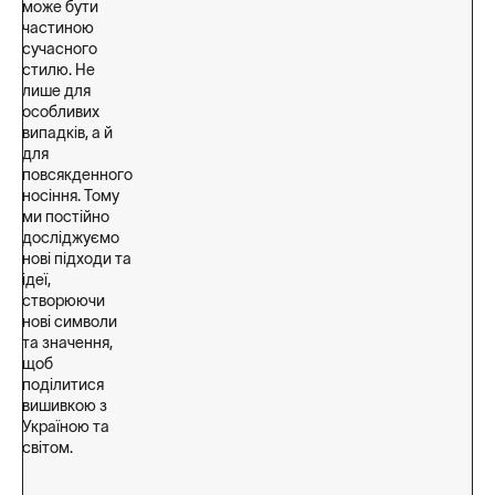
може бути
частиною
сучасного
стилю. Не
лише для
особливих
випадків, а й
для
повсякденного
носіння. Тому
ми постійно
досліджуємо
нові підходи та
ідеї,
створюючи
нові символи
та значення,
щоб
поділитися
вишивкою з
Україною та
світом.