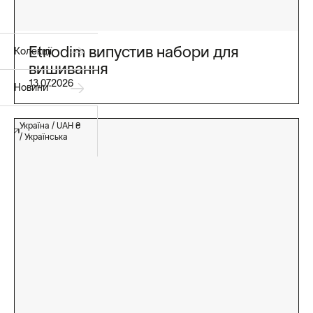
Etnodim випустив набори для
Колекції
вишивання
13.07.2026
Новини
Україна / UAH ₴
/ Українська