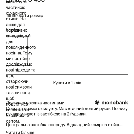
може бути
частиною
сучасного
Підібрати розмір
стилю. Не
лише для
особливих
Чорний
випадків, а й
для
повсякденного
носіння. Тому
ми постійно
досліджуємо
нові підходи та
ідеї,
створюючи
Купити в 1 клік
нові символи
та значення,
щоб
Доступна покупка частинами
поділитися
Сорочка прямого силуету. Має втачний довгий рукав. По низу
вишивкою з
рукава манжет із застібкою на 2 ґудзики.
Україною та
світом.
Центральна застібка спереду. Відкладний комір на стійці.
Спинка та пілочка на кокетці.
Читати більше