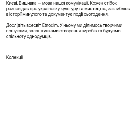
Києві. Вишивка — мова нашої комунікації. Кожен стібок
розповідає про українську культуру та мистецтво, заглиблює
в історії минулого та документує події сьогодення.
Дослідіть всесвіт Etnodim. У ньому ми ділимось творчими
пошуками, залаштунками створення виробів та будуємо
спільноту однодумців.
Колекції