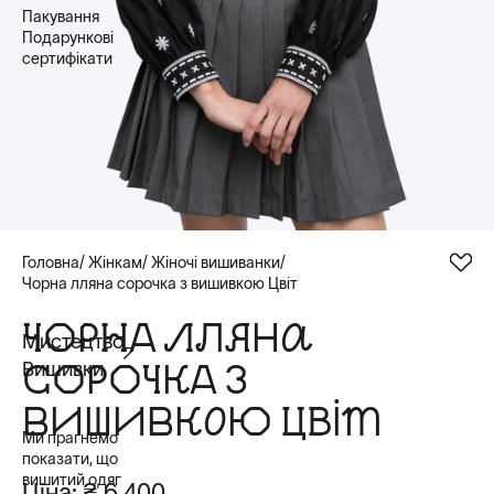
Пакування
Подарункові
сертифікати
Головна
Жінкам
Жіночі вишиванки
Чорна лляна сорочка з вишивкою Цвіт
ЧОРНА ЛЛЯНА
Мистецтво
СОРОЧКА З
Вишивки
ВИШИВКОЮ ЦВІТ
Ми прагнемо
показати, що
вишитий одяг
Ціна:
₴ 6 400