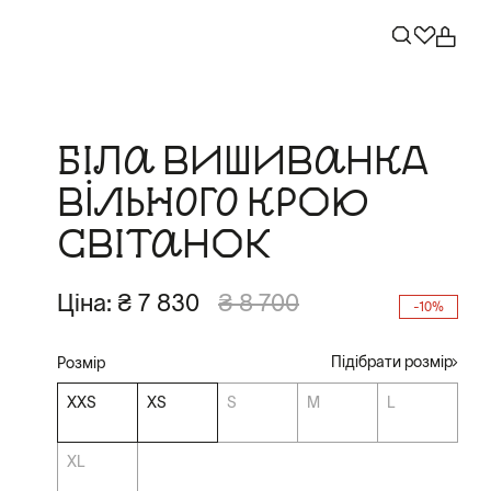
БІЛА ВИШИВАНКА
ВІЛЬНОГО КРОЮ
СВІТАНОК
Ціна:
₴ 7 830
₴ 8 700
-10%
Підібрати розмір
Розмір
XXS
XS
S
M
L
XL