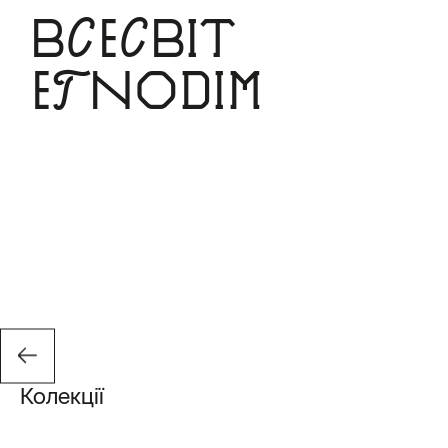
Всесвіт
Etnodim
Колекції