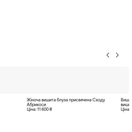
Жіноча вишита блуза присвячена Сходу
Вишив
Абрикоси
вишив
Ціна: 11 600 ₴
Ціна: 