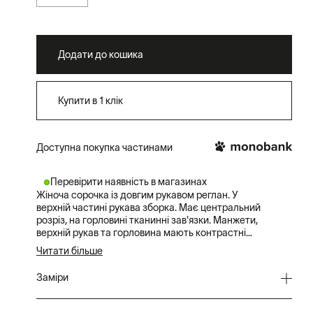
Додати до кошика
Купити в 1 клік
Доступна покупка частинами
Перевірити наявність в магазинах
Жіноча сорочка із довгим рукавом реглан. У
верхній частині рукава зборка. Має центральний
розріз, на горловині тканинні зав'язки. Манжети,
верхній рукав та горловина мають контрастні
вставки.
Читати більше
На орнаменті зображені квіти, притаманні
Заміри
вишивці Яворівщини.
Якщо Ви не впевнені щодо розміру - зверніться