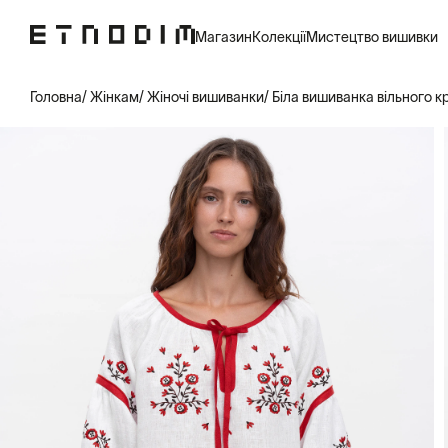
Магазин
Колекції
Мистецтво вишивки
Головна
Жінкам
Жіночі вишиванки
Біла вишиванка вільного к