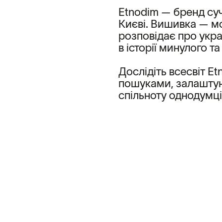
Etnodim — бренд суч
Києві. Вишивка — мо
розповідає про укра
в історії минулого т
Дослідіть всесвіт E
пошуками, залаштун
спільноту однодумці