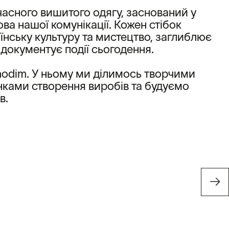
асного вишитого одягу, заснований у
ва нашої комунікації. Кожен стібок
їнську культуру та мистецтво, заглиблює
а документує події сьогодення.
tnodim. У ньому ми ділимось творчими
ками створення виробів та будуємо
в.