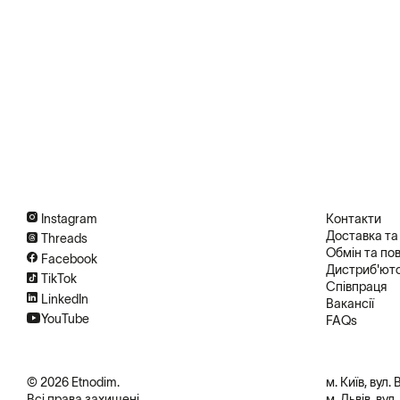
Instagram
Контакти
Доставка та
Threads
Обмін та по
Facebook
Дистриб'ют
TikTok
Співпраця
LinkedIn
Вакансії
YouTube
FAQs
© 2026 Etnodim.
м. Київ, вул.
Всі права захищені
м. Львів, вул