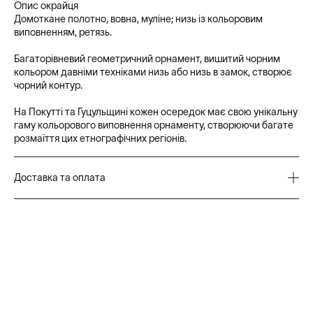
Опис окрайця
L
Домоткане полотно, вовна, муліне; низь із кольоровим
Обхват сорочки по грудях 114 cм
виповненням, ретязь.
Довжина рукава від горловини 71 см
Довжина сорочки 61 см
Багаторівневий геометричний орнамент, вишитий чорним
кольором давніми техніками низь або низь в замок, створює
XL
Обхват сорочки по грудях 116 cм
чорний контур.
Довжина рукава від горловини 72 см
Довжина сорочки 61 см
На Покутті та Гуцульщині кожен осередок має свою унікальну
гаму кольорового виповнення орнаменту, створюючи багате
розмаїття цих етнографічних регіонів.
Доставка та оплата
Замовлення, оформлені та оплачені до 17:00, відправляємо
того ж дня.
Доставка здійснюється службою «Нова пошта»: у відділення,
кур’єром, у поштомат
Ви можете обрати один із таких способів оплати: Онлайн
(Visa, Mastercard, Apple Pay, Google Pay), Оплата частинами
від monobank, Оплата за реквізитами, SWIFT-переказ, PayPal,