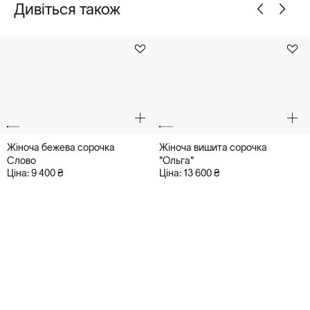
Дивіться також
Післяплата («Нова пошта»), Готівкою (при доставці кур'єром
по Києву)
Жіноча бежева сорочка
Жіноча вишита сорочка
Слово
"Ольга"
Ціна: 9 400 ₴
Ціна: 13 600 ₴