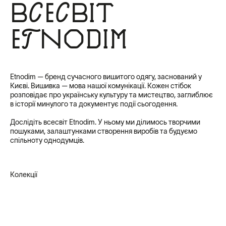
Всесвіт
Etnodim
Etnodim — бренд сучасного вишитого одягу, заснований у
Києві. Вишивка — мова нашої комунікації. Кожен стібок
розповідає про українську культуру та мистецтво, заглиблює
в історії минулого та документує події сьогодення.
Дослідіть всесвіт Etnodim. У ньому ми ділимось творчими
пошуками, залаштунками створення виробів та будуємо
спільноту однодумців.
Колекції