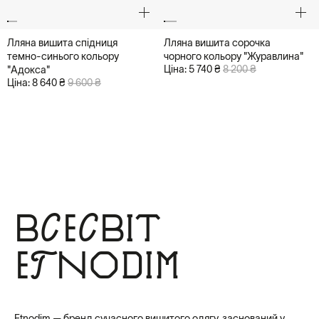
Лляна вишита спідниця
Лляна вишита сорочка
темно-синього кольору
чорного кольору "Журавлина"
Ціна: 5 740 ₴
8 200 ₴
"Адокса"
Ціна: 8 640 ₴
9 600 ₴
Всесвіт
Etnodim
Etnodim — бренд сучасного вишитого одягу, заснований у