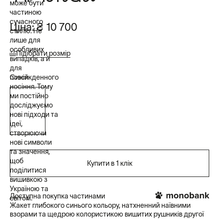
може бути
частиною
сучасного
Ціна:
₴ 10 700
стилю. Не
лише для
особливих
Підібрати розмір
випадків, а й
для
повсякденного
Синій
носіння. Тому
ми постійно
досліджуємо
нові підходи та
ідеї,
створюючи
нові символи
та значення,
щоб
Купити в 1 клік
поділитися
вишивкою з
Україною та
Доступна покупка частинами
світом.
Жакет глибокого синього кольору, натхненний наївними
взорами та щедрою колористикою вишитих рушників другої