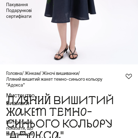
Пакування
Подарункові
сертифікати
Головна
Жінкам
Жіночі вишиванки
Лляний вишитий жакет темно-синього кольору
"Адокса"
Мистецтво
ЛЛЯНИЙ ВИШИТИЙ
Вишивки
ЖАКЕТ ТЕМНО-
СИНЬОГО КОЛЬОРУ
Ми прагнемо
показати, що
"АДОКСА"
вишитий одяг