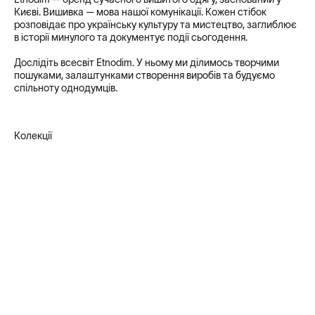
Києві. Вишивка — мова нашої комунікації. Кожен стібок
розповідає про українську культуру та мистецтво, заглиблює
в історії минулого та документує події сьогодення.
Дослідіть всесвіт Etnodim. У ньому ми ділимось творчими
пошуками, залаштунками створення виробів та будуємо
спільноту однодумців.
Колекції