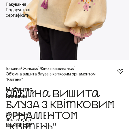
Пакування
Подарункові
сертифікати
Головна
Жінкам
Жіночі вишиванки
Обʼємна вишита блуза з квітковим орнаментом
"Квітень"
Мистецтво
ОБʼЄМНА ВИШИТА
Вишивки
БЛУЗА З КВІТКОВИМ
ОРНАМЕНТОМ
Ми прагнемо
показати, що
"КВІТЕНЬ"
вишитий одяг