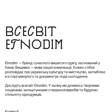
Всесвіт
Etnodim
Etnodim — бренд сучасного вишитого одягу, заснований у
Києві. Вишивка — мова нашої комунікації. Кожен стібок
розповідає про українську культуру та мистецтво, заглиблює
в історії минулого та документує події сьогодення.
Дослідіть всесвіт Etnodim. У ньому ми ділимось творчими
пошуками, залаштунками створення виробів та будуємо
спільноту однодумців.
Колекції