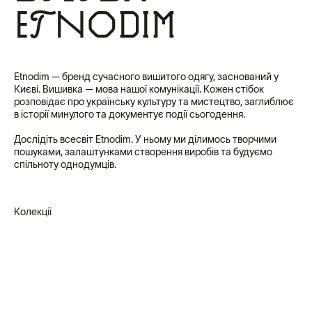
Etnodim
Etnodim — бренд сучасного вишитого одягу, заснований у
Києві. Вишивка — мова нашої комунікації. Кожен стібок
розповідає про українську культуру та мистецтво, заглиблює
в історії минулого та документує події сьогодення.
Дослідіть всесвіт Etnodim. У ньому ми ділимось творчими
пошуками, залаштунками створення виробів та будуємо
спільноту однодумців.
Колекції