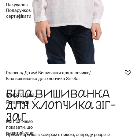
Пакування
Подарункові
сертифікати
Головна
Дітям
Вишиванки для хлопчиків
Біла вишиванка для хлопчика Зіг-Заг
БІЛА ВИШИВАНКА
Мистецтво
ДЛЯ ХЛОПЧИКА ЗІГ-
Вишивки
ЗАГ
Ми прагнемо
показати, що
вишитий одяг
Пряма сорочка з коміром стійкою, спереду розріз із