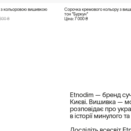
 з кольоровою вишивкою
Сорочка кремового кольору з виш
тон "Буркун"
800 ₴
Ціна: 7 000 ₴
Etnodim — бренд суч
Києві. Вишивка — мо
розповідає про укра
в історії минулого т
Дослідіть всесвіт E