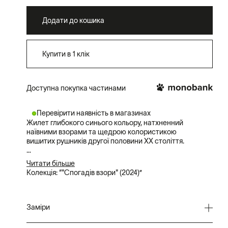
Додати до кошика
Купити в 1 клік
Доступна покупка частинами
Перевірити наявність в магазинах
Жилет глибокого синього кольору, натхненний
наївними взорами та щедрою колористикою
вишитих рушників другої половини XX століття.
Цей чоловічий жилет має прямий силует та комір
Читати більше
стійку. Стриманий настрій виробу
Колекція: “"Спогадів взори" (2024)”
збалансовується барвистою, абстрактною,
характерно піксельною вишивкою.
Жилет має флористичну назву. Деревій — це
Заміри
рослина з тонким стеблом, пір'ястим листям і
дрібними білими квітами.