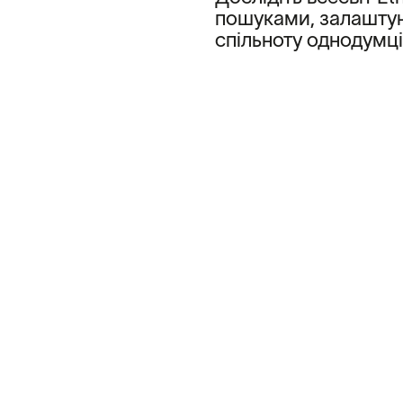
пошуками, залаштун
спільноту однодумці