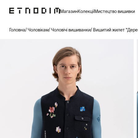
Магазин
Колекції
Мистецтво вишивки
Головна
Чоловікам
Чоловічі вишиванки
Вишитий жилет "Дере