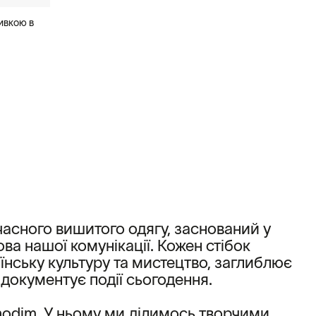
ивкою в
асного вишитого одягу, заснований у
ва нашої комунікації. Кожен стібок
їнську культуру та мистецтво, заглиблює
а документує події сьогодення.
tnodim. У ньому ми ділимось творчими