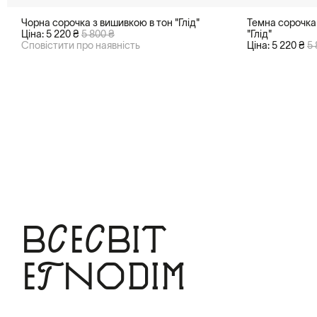
Чорна сорочка з вишивкою в тон "Глід"
Темна сорочка
Ціна: 5 220 ₴
5 800 ₴
"Глід"
Сповістити про наявність
Ціна: 5 220 ₴
5 
Всесвіт
Etnodim