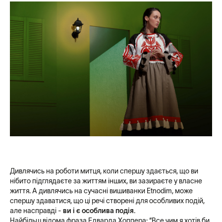
Дивлячись на роботи митця, коли спершу здається, що ви
нібито підглядаєте за життям інших, ви зазираєте у власне
життя. А дивлячись на сучасні вишиванки Etnodim, може
спершу здаватися, що ці речі створені для особливих подій,
але насправді -
ви і є особлива подія.
Найбільш відома фраза Едварда Хоппера: “Все чим я хотів би