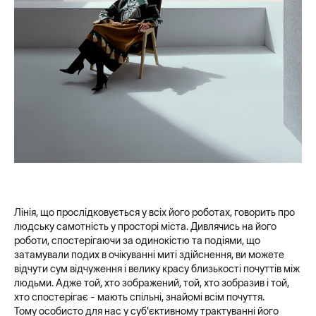
Лінія, що прослідковується у всіх його роботах, говорить про
людську самотність у просторі міста. Дивлячись на його
роботи, спостерігаючи за одинокістю та подіями, що
затамували подих в очікуванні миті здійснення, ви можете
відчути сум відчуження і велику красу близькості почуттів між
людьми. Адже той, хто зображений, той, хто зобразив і той,
хто спостерігає - мають спільні, знайомі всім почуття.
Тому особисто для нас у суб'єктивному трактуванні його