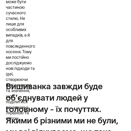
може бути
частиною
сучасного
стилю. Не
лише для
особливих
випадків, а й
для
повсякденного
носіння. Тому
ми постійно
досліджуємо
нові підходи та
ідеї,
створюючи
Вишиванка завжди буде
нові символи
та значення,
об'єднувати людей у
щоб
поділитися
головному - їх почуттях.
вишивкою з
Україною та
Якими б різними ми не були,
світом.