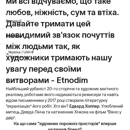
ми всі відчуваємо, що таке
любов, ніжність, сум та втіха.
Давайте тримати цей
Колекції
невидимий зв'язок почуттів
Новини
між людьми так, як
Україна / UAH ₴
художники тримають нашу
/ Українська
увагу перед своїми
витворами - Etnodim
Найбільший урбаніст 20-го сторіччя та художник магічного
реалізму, роботами якого надихаються режисери та навіть
відомі письменники у 2017 році створили літературну
“екранізацію” його робіт. Хто він?
Едвард Хоппер
. Улюблений
митець Девіда Лінча та натхненник Хічкока на фільм “Вікно у
двір”.
На що саме “художник порожніх просторів” вперше
надихнув бренд?