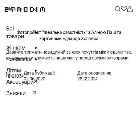
Магазин
Всі
Фотопроект "Ідеальна самотність" з Аліною Паш та
товари
картинами Едварда Хоппера
Жінкам
Давайте тримати невидимий зв'язок почуттів між людьми так,
як художники тримають нашу увагу перед своїми витворами.
Чоловікам
Дітям
Дата публікації:
Дата оновлення:
21034
02.06.2020
26.12.2024
Аксесуари
Знижки