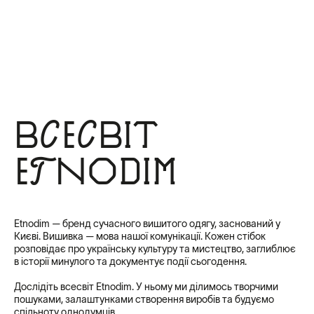
Всесвіт
Etnodim
Etnodim — бренд сучасного вишитого одягу, заснований у
Києві. Вишивка — мова нашої комунікації. Кожен стібок
розповідає про українську культуру та мистецтво, заглиблює
в історії минулого та документує події сьогодення.
Дослідіть всесвіт Etnodim. У ньому ми ділимось творчими
пошуками, залаштунками створення виробів та будуємо
спільноту однодумців.