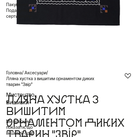
Пакування
Подарункові
сертифікати
Головна
Аксесуари
Лляна хустка з вишитим орнаментом диких
тварин "Звір"
Мистецтво
ЛЛЯНА ХУСТКА З
Вишивки
ВИШИТИМ
ОРНАМЕНТОМ ДИКИХ
Ми прагнемо
показати, що
ТВАРИН "ЗВІР"
вишитий одяг