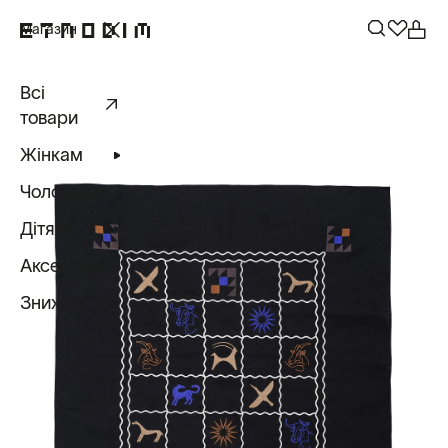
Магазин
Всі
товари
Жінкам
Чоловікам
Дітям
Аксесуари
Знижки