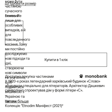
може бути
Підібрати розмір
частиною
сучасного
стилю. Не
Бежевий
лише для
особливих
випадків, а й
для
повсякденного
носіння. Тому
ми постійно
досліджуємо
нові підходи та
Купити в 1 клік
ідеї,
створюючи
нові символи
Доступна покупка частинами
та значення,
У 1920-х роках легендарний харківський будинок «Слово»
щоб
збудували спеціально для літераторів. Архітектор Дашкевич
поділитися
символічно спроектував дім у формі літери «С».
вишивкою з
Україною та
Щасливими мешканцями стали легендарні фігури нашої
світом.
Читати більше
культури. Але всі вони опинилися в пастці.
Колекція: “Etnodim Маніфест (2021)”