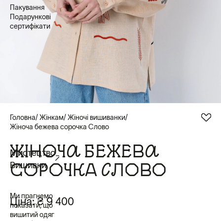
Пакування
Подарункові
сертифікати
Головна
Жінкам
Жіночі вишиванки
Жіноча бежева сорочка Слово
ЖІНОЧА БЕЖЕВА
Мистецтво
СОРОЧКА СЛОВО
Вишивки
Ми прагнемо
Ціна:
₴ 9 400
показати, що
вишитий одяг