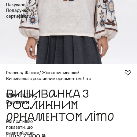
Пакування
Подарункові
сертифікати
Головна
Жінкам
Жіночі вишиванки
Вишиванка з рослинним орнаментом Літо
ВИШИВАНКА З
Мистецтво
РОСЛИННИМ
Вишивки
ОРНАМЕНТОМ ЛІТО
Ми прагнемо
показати, що
вишитий одяг
Ціна:
7 800 ₴