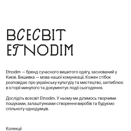
Всесвіт
Etnodim
Etnodim — бренд сучасного вишитого одягу, заснований у
Києві. Вишивка — мова нашої комунікації. Кожен стібок
розповідає про українську культуру та мистецтво, заглиблює
в історії минулого та документує події сьогодення.
Дослідіть всесвіт Etnodim. У ньому ми ділимось творчими
пошуками, залаштунками створення виробів та будуємо
спільноту однодумців.
Колекції