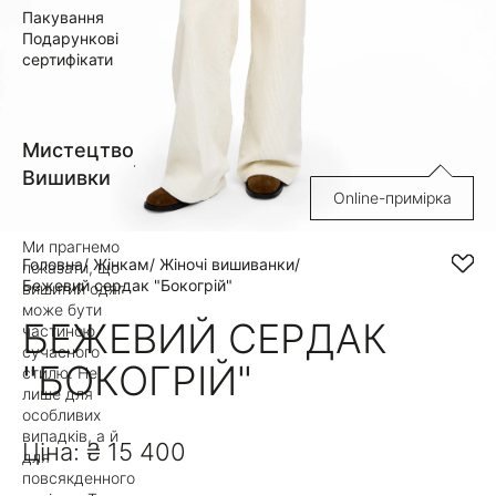
Пакування
Подарункові
сертифікати
Мистецтво
Вишивки
Online-примірка
Ми прагнемо
Головна
Жінкам
Жіночі вишиванки
показати, що
Бежевий сердак "Бокогрій"
вишитий одяг
може бути
БЕЖЕВИЙ СЕРДАК
частиною
сучасного
"БОКОГРІЙ"
стилю. Не
лише для
особливих
випадків, а й
Ціна:
₴ 15 400
для
повсякденного