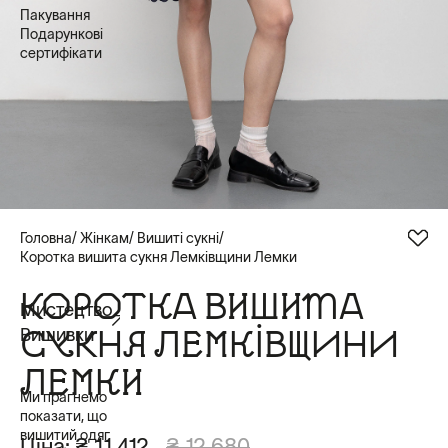
Пакування
Подарункові
сертифікати
Головна
Жінкам
Вишиті сукні
Коротка вишита сукня Лемківщини Лемки
КОРОТКА ВИШИТА
Мистецтво
СУКНЯ ЛЕМКІВЩИНИ
Вишивки
ЛЕМКИ
Ми прагнемо
показати, що
вишитий одяг
Ціна:
₴ 11 412
₴ 12 680