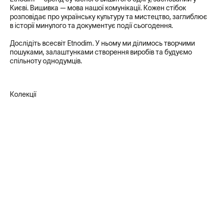
Києві. Вишивка — мова нашої комунікації. Кожен стібок
розповідає про українську культуру та мистецтво, заглиблює
в історії минулого та документує події сьогодення.
Дослідіть всесвіт Etnodim. У ньому ми ділимось творчими
пошуками, залаштунками створення виробів та будуємо
спільноту однодумців.
Колекції