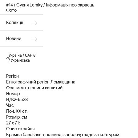
Спинка з декоративною обшивкою. Широкі рукава, які
#14 / Сукня Lemky / Інформація про окраєць
затягуються шнуром з китицями.
Фото
По низу рукавів, спідниці та рельєфних швах декоративні
Колекції
ажурні елементи.
Розмір на Христині – S, її зріст 175 см
Новини
Детальні заміри "Лемки":
Україна / UAH ₴
S
/ Українська
Обхват сукні по грудях 112 см
Довжина сукні 86 см
Довжина рукава від горловини 57 см
Регіон
Низ сукні 128 см
Етнографічний регіон Лемківщина
Фрагмент тканини вишитий.
Номер
НДФ-6528
Час
Поч. ХХ ст.
Розмір, см
27 х 71;
Опис окрайця
Крамна бавовняна тканина, заполоч; гладь за контуром