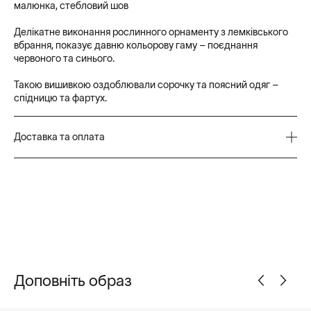
малюнка, стебловий шов
Делікатне виконання рослинного орнаменту з лемківського
вбрання, показує давню кольорову гаму – поєднання
червоного та синього.
Такою вишивкою оздоблювали сорочку та поясний одяг –
спідницю та фартух.
Доставка та оплата
Замовлення, оформлені та оплачені до 17:00, відправляємо
того ж дня.
Доставка здійснюється службою «Нова пошта»: у відділення,
кур’єром, у поштомат
Ви можете обрати один із таких способів оплати: Онлайн
(Visa, Mastercard, Apple Pay, Google Pay), Оплата частинами
від monobank, Оплата за реквізитами, SWIFT-переказ, PayPal,
Доповніть образ
Післяплата («Нова пошта»), Готівкою (при доставці кур'єром
по Києву)