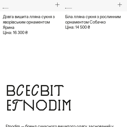
Довга вишита лляна сукня з
Біла лляна сукня з рослинним
яворівським орнаментом
орнаментом Собачко
Ціна: 14 500 ₴
Ярина
Ціна: 16 300 ₴
Всесвіт
Etnodim
Etnodim — бренд сучасного вишитого одягу, заснований у