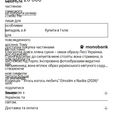
може бути
частиною
сучасного
Підібрати розмір
стилю. Не
лише для
особливих
випадків, а й
Купити в 1 клік
для
повсякденного
носіння. Тому
Доступна покупка частинами
ми постійно
Елегантна довга лляна сукня – омаж образу Лесі Українки.
досліджуємо
Сукня відсилає до силуетів межі століть: вона стримана, із
нові підходи та
застібкою під горло. Інспірована фотообразами видатної
ідеї,
письменниці, вона втілює образ українського квітучого саду.
створюючи
нові символи
Вишивка хрестиком оздоблює горловину, а ажурні нашивки у
Читати більше
та значення,
техніці Рішельє – поділ плаття. Ці елементи додають образу
Колекція: “"Хтось когось любить" Etnodim x Nadiia (2024)”
щоб
святковості та пишності.
поділитися
вишивкою з
Сукня пасує як до урочистої нагоди, так і до повсякденного
Заміри
Україною та
стильного образу.
світом.
Сукня білого кольору, вільного силуету. Довжина міді з
Колекція Etnodim x
Nadiia
– збірка багатовікового
Доставка та оплата
розширенням до низу.
естетичного досвіду українців.