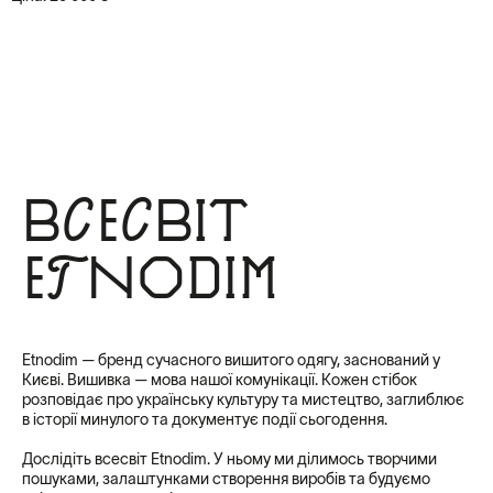
Довжина рукава від горловини 76 см
Довжина сукні 120 см
Обʼєм по низу сукні 220 см
S⎥164
Обхват сукні по грудях 131 см
Довжина рукава від горловини 75 см
Довжина сукні 118 см
Обʼєм по низу сукні 220 см
Всесвіт
S⎥176
Обхват сукні по грудях 131 см
Довжина рукава від горловини 77 см
Etnodim
Довжина сукні 121 см
Обʼєм по низу сукні 220 см
M⎥164
Обхват сукні по грудях 135 см
Etnodim — бренд сучасного вишитого одягу, заснований у
Довжина рукава від горловини 76 см
Києві. Вишивка — мова нашої комунікації. Кожен стібок
Довжина сукні 119 см
розповідає про українську культуру та мистецтво, заглиблює
Обʼєм по низу сукні 234 см
в історії минулого та документує події сьогодення.
М⎥176
Дослідіть всесвіт Etnodim. У ньому ми ділимось творчими
Обхват сукні по грудях 135 см
пошуками, залаштунками створення виробів та будуємо
Довжина рукава від горловини 78 см