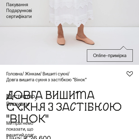
Пакування
Подарункові
сертифікати
Online-примірка
Головна
Жінкам
Вишиті сукні
Довга вишита сукня з застібкою "Вінок"
ДОВГА ВИШИТА
Мистецтво
СУКНЯ З ЗАСТІБКОЮ
Вишивки
"ВІНОК"
Ми прагнемо
показати, що
вишитий одяг
Ціна:
₴ 26 600