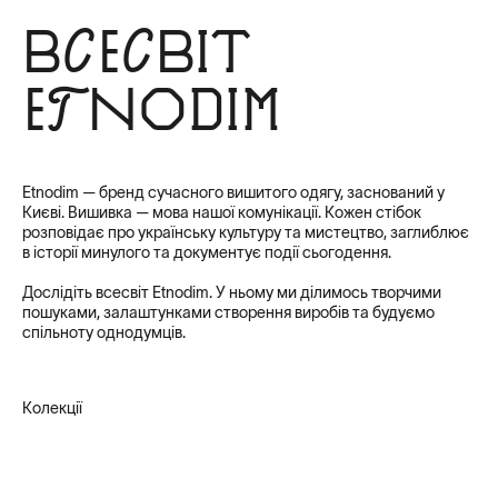
Всесвіт
Etnodim
Etnodim — бренд сучасного вишитого одягу, заснований у
Києві. Вишивка — мова нашої комунікації. Кожен стібок
розповідає про українську культуру та мистецтво, заглиблює
в історії минулого та документує події сьогодення.
Дослідіть всесвіт Etnodim. У ньому ми ділимось творчими
пошуками, залаштунками створення виробів та будуємо
спільноту однодумців.
Колекції