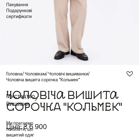
Пакування
Подарункові
сертифікати
Головна
Чоловікам
Чоловічі вишиванки
Чоловіча вишита сорочка "Кольмек"
ЧОЛОВІЧА ВИШИТА
Мистецтво
СОРОЧКА "КОЛЬМЕК"
Вишивки
Ми прагнемо
Ціна:
₴ 6 900
показати, що
вишитий одяг