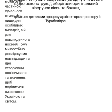
може бути
щодо реконструкції, зберігали оригінальний
частиною
візерунок вікон та балки»,
сучасного
стилю. Не
– ділиться деталями процесу архітекторка простору Ія
лише для
Турабелідзе.
особливих
випадків, а й
для
повсякденного
носіння. Тому
ми постійно
досліджуємо
нові підходи та
ідеї,
створюючи
нові символи
та значення,
щоб
поділитися
вишивкою з
Україною та
світом.