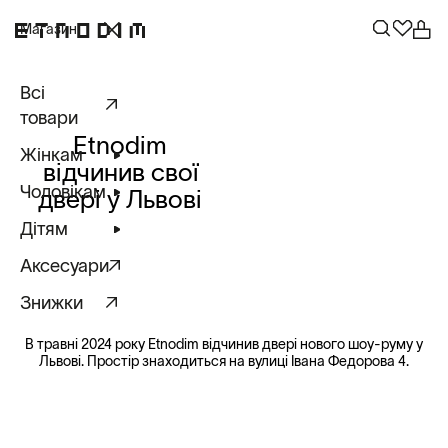
Магазин
Всі
товари
Etnodim
Жінкам
відчинив свої
Чоловікам
двері у Львові
Дітям
Аксесуари
Знижки
В травні 2024 року Etnodim відчинив двері нового шоу-руму у
Львові. Простір знаходиться на вулиці Івана Федорова 4.