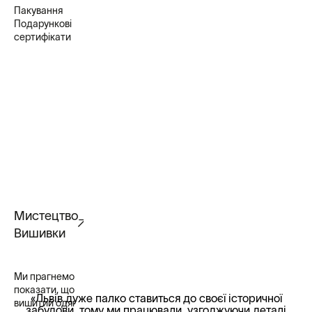
Пакування
Подарункові
сертифікати
Мистецтво
Вишивки
Ми прагнемо
показати, що
«Львів дуже палко ставиться до своєї історичної
вишитий одяг
забудови, тому ми працювали, узгоджуючи деталі