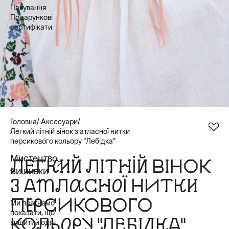
Пакування
Подарункові
сертифікати
Головна
Аксесуари
Легкий літній вінок з атласної нитки
персикового кольору "Лебідка"
Мистецтво
ЛЕГКИЙ ЛІТНІЙ ВІНОК
Вишивки
З АТЛАСНОЇ НИТКИ
ПЕРСИКОВОГО
Ми прагнемо
показати, що
КОЛЬОРУ "ЛЕБІДКА"
вишитий одяг