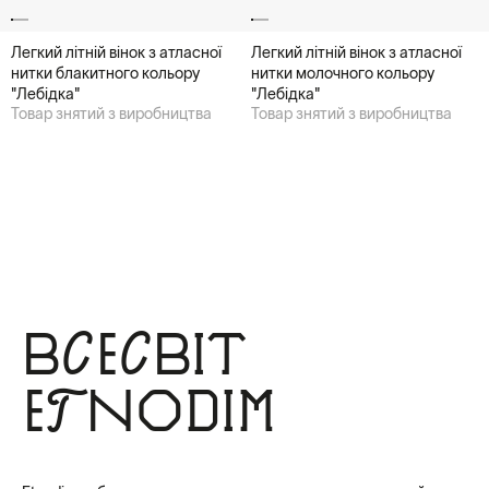
Легкий літній вінок з атласної
Легкий літній вінок з атласної
нитки блакитного кольору
нитки молочного кольору
"Лебідка"
"Лебідка"
Товар знятий з виробництва
Товар знятий з виробництва
Всесвіт
Etnodim