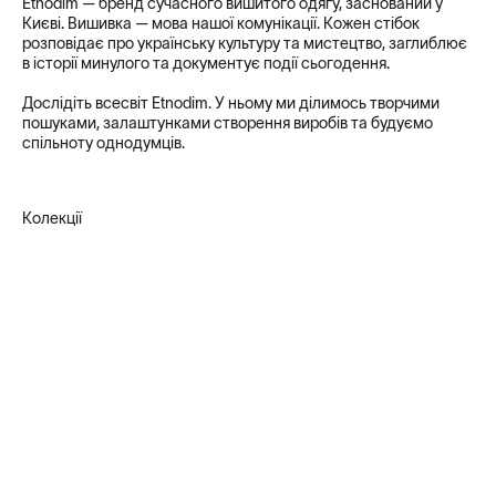
Etnodim — бренд сучасного вишитого одягу, заснований у
Києві. Вишивка — мова нашої комунікації. Кожен стібок
розповідає про українську культуру та мистецтво, заглиблює
в історії минулого та документує події сьогодення.
Дослідіть всесвіт Etnodim. У ньому ми ділимось творчими
пошуками, залаштунками створення виробів та будуємо
спільноту однодумців.
Колекції