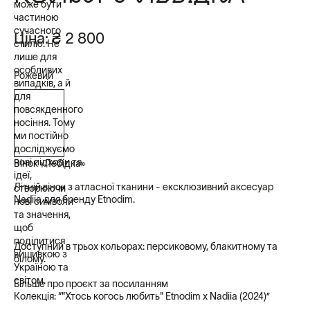
може бути
частиною
сучасного
Ціна:
₴ 2 800
стилю. Не
лише для
особливих
Рожевий
випадків, а й
для
повсякденного
носіння. Тому
ми постійно
досліджуємо
нові підходи та
Вінок «Лебідка»
ідеї,
Літній вінок з атласної тканини - ексклюзивний аксесуар
створюючи
Nadiia
для бренду Etnodim.
нові символи
та значення,
щоб
поділитися
Доступний в трьох кольорах: персиковому, блакитному та
вишивкою з
білому.
Україною та
світом.
Більше про проєкт за
посиланням
Колекція: “"Хтось когось любить" Etnodim x Nadiia (2024)”