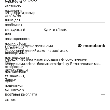
може бути
частиною
сучасного
Підібрати розмір
стилю. Не
лише для
особливих
випадків, а й
Купити в 1 клік
для
повсякденного
носіння. Тому
Доступна покупка частинами
ми постійно
Укорочений лляний жакет на зав'язках.
досліджуємо
нові підходи та
Передня частина жакета розшита флористичними
ідеї,
візерунками світло-блакитного відтінку. В тон вишивки ми
створюючи
дібрали декоративні стрічки, які зав'язуються на бант.
Читати більше
нові символи
та значення,
Пропонуємо одягати цей жакет у якості додаткового шару
Заміри
щоб
одягу. Він пасуватиме до легких суконь та базових топів.
поділитися
вишивкою з
Більше про проєкт за
посиланням
Детальні заміри Лакітка:
Доставка та оплата
Україною та
світом.
XXS
Довжина жакету 44 см
Замовлення, оформлені та оплачені до 17:00, відправляємо