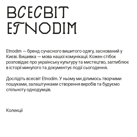
Всесвіт
Etnodim
Etnodim — бренд сучасного вишитого одягу, заснований у
Києві. Вишивка — мова нашої комунікації. Кожен стібок
розповідає про українську культуру та мистецтво, заглиблює
в історії минулого та документує події сьогодення.
Дослідіть всесвіт Etnodim. У ньому ми ділимось творчими
пошуками, залаштунками створення виробів та будуємо
спільноту однодумців.
Колекції