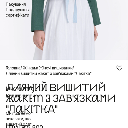
Пакування
Подарункові
сертифікати
Головна
Жінкам
Жіночі вишиванки
Лляний вишитий жакет з завʼязками "Лакітка"
ЛЛЯНИЙ ВИШИТИЙ
Мистецтво
ЖАКЕТ З ЗАВʼЯЗКАМИ
Вишивки
"ЛАКІТКА"
Ми прагнемо
показати, що
вишитий одяг
Ціна:
₴ 5 800